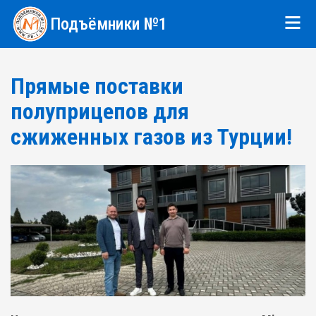
Подъёмники №1
Прямые поставки
полуприцепов для
сжиженных газов из Турции!