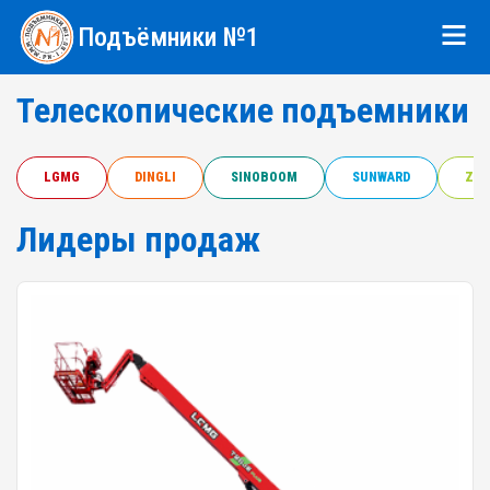
Подъёмники №1
Телескопические подъемники
LGMG
DINGLI
SINOBOOM
SUNWARD
ZOO
Лидеры продаж