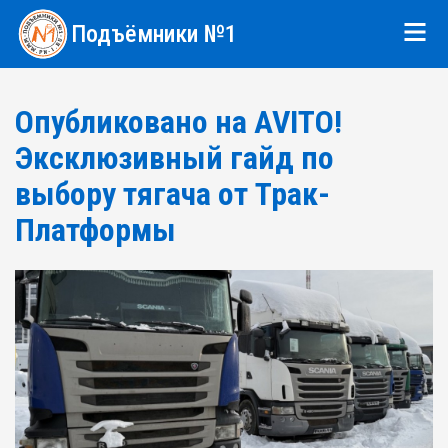
Подъёмники №1
Опубликовано на AVITO!
Эксклюзивный гайд по
выбору тягача от Трак-
Платформы