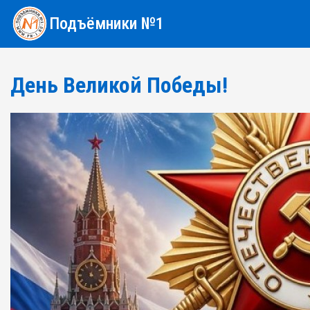
Подъёмники №1
День Великой Победы!