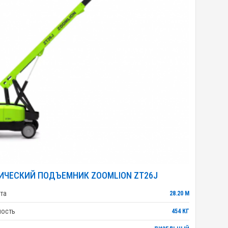
ИЧЕСКИЙ ПОДЪЕМНИК ZOOMLION ZT26J
та
28.20 М
ность
454 КГ