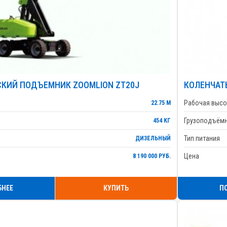
КИЙ ПОДЪЕМНИК ZOOMLION ZT20J
КОЛЕНЧАТ
Рабочая высо
22.75 М
Грузоподъём
454 КГ
Тип питания
ДИЗЕЛЬНЫЙ
Цена
8 190 000 РУБ.
БНЕЕ
КУПИТЬ
П