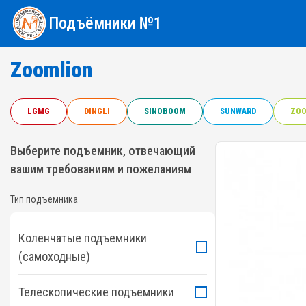
Подъёмники №1
Zoomlion
LGMG
DINGLI
SINOBOOM
SUNWARD
ZOO
Выберите подъемник, отвечающий
вашим требованиям и пожеланиям
Тип подъемника
Коленчатые подъемники
(самоходные)
Телескопические подъемники