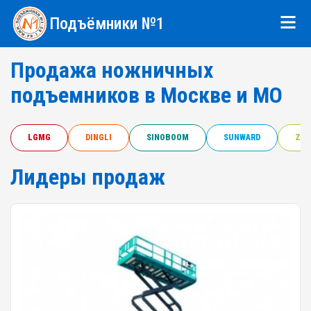
Подъёмники №1
Продажа ножничных
подъемников в Москве и МО
LGMG
DINGLI
SINOBOOM
SUNWARD
ZOO
Лидеры продаж